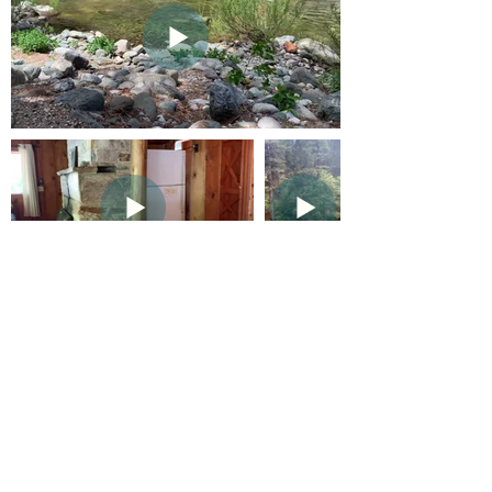
Reserve maintenant
Sierra Streamside Resort
21792CA-49
Downieville, Californie 95936
(530) 289-3472